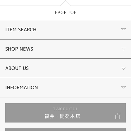
PAGE TOP
ITEM SEARCH
婚約指輪
SHOP NEWS
結婚指輪
サプライズプロポーズ相談室
ABOUT US
セットリング
ダイヤモンドカッターブランド
店舗情報
INFORMATION
エタニティリング
アフターメンテナンス
会社概要
特定商取引に関する表記
TAKEUCHI
福井・開発本店
婚約ネックレス
富山指輪工房｜手作りペアリング
お問い合わせ
ご来店予約