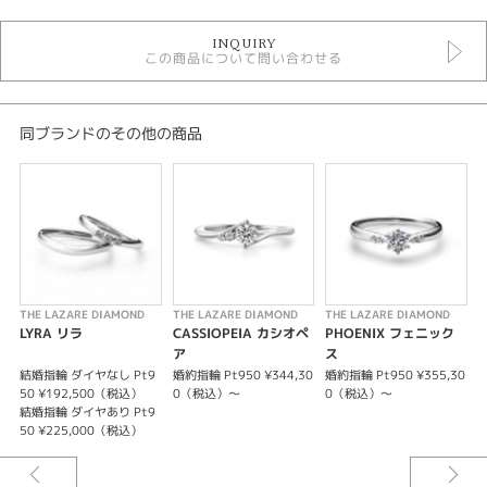
ラザールダイヤモンド ＞ ネックレス
INQUIRY
ラザールダイヤモンド
この商品について問い合わせる
デザイン
シンプル
同ブランドのその他の商品
紹介文
THE LAZARE DIAMOND【カノープス】FL334PN
ダイヤモンドの輝きを楽しめるシンプルなネックレスです。どのような場面
にも着けていただきやすい万能デザイン。
THE LAZARE DIAMOND
THE LAZARE DIAMOND
THE LAZARE DIAMOND
T
＊選ばれるダイヤモンドにより料金が異なります。
LYRA リラ
CASSIOPEIA カシオペ
PHOENIX フェニック
ア
ス
結婚指輪 ダイヤなし Pt9
婚約指輪 Pt950 ¥344,30
婚約指輪 Pt950 ¥355,30
50 ¥192,500（税込）
0（税込）～
0（税込）～
5
結婚指輪 ダイヤあり Pt9
50 ¥225,000（税込）
5