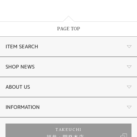
PAGE TOP
ITEM SEARCH
婚約指輪
SHOP NEWS
結婚指輪
サプライズプロポーズ相談室
ABOUT US
セットリング
ダイヤモンドカッターブランド
店舗情報
INFORMATION
エタニティリング
アフターメンテナンス
会社概要
特定商取引に関する表記
TAKEUCHI