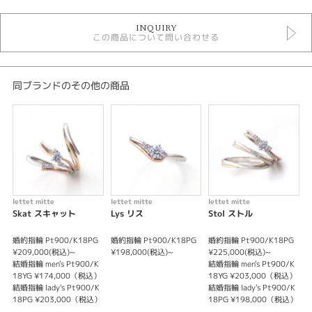
婚約指輪
INQUIRY
婚約指輪 ＞ シンプルデザイン
この商品について問い合わせる
lettet mitte
lettet mitte ＞ 婚約指輪
デザイン
同ブランドのその他の商品
シンプル
テイスト
婚約指輪 シンプル
紹介文
lettet mitte
lettet mitte
lettet mitte
l
Skat スキャット
Lys リス
Stol ストル
lettet mitte 【Flot フロット】
婚約指輪 Pt900/K18PG
婚約指輪 Pt900/K18PG
婚約指輪 Pt900/K18PG
婚
誓いのコトバが輪になって 薬指を包みこむ
¥209,000(税込)~
¥198,000(税込)~
¥225,000(税込)~
¥
結婚指輪 men's Pt900/K
結婚指輪 men's Pt900/K
結
そのやすらぎは 寄り添うふたりのぬくもり
18YG ¥174,000（税込）
18YG ¥203,000（税込）
1
lettetmitteが表現するのは
結婚指輪 lady's Pt900/K
結婚指輪 lady's Pt900/K
結
幸せにはずむココロと 愛のつながり
18PG ¥203,000（税込）
18PG ¥198,000（税込）
1