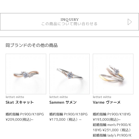
カテゴリ
セットリング ＞ シンプルデザイン
INQUIRY
セットリング
この商品について問い合わせる
lettet mitte
lettet mitte ＞ セットリング
デザイン
同ブランドのその他の商品
シンプル
テイスト
セットリング シンプル
性別
lettet mitte
lettet mitte
lettet mitte
l
Skat スキャット
Sammen サメン
Varme ヴァーメ
レディース
メンズ
婚約指輪 Pt900/K18PG
婚約指輪 Pt900/K18PG
婚約指輪 Pt900/K18YG
婚
¥209,000(税込)~
¥173,000（税込）~
¥193,000(税込)~
¥
結婚指輪 men's Pt900/K
結
紹介文
18YG ¥231,000（税込）
1
結婚指輪 lady's Pt900/K
結
lettet mitte 【Flot フロット】