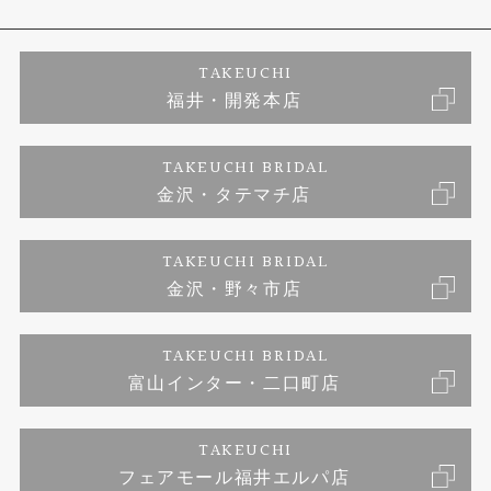
エタニティリング
アフターメンテナンス
会社概要
特定商取引に関する表記
TAKEUCHI
福井・開発本店
婚約ネックレス
富山指輪工房｜手作りペアリング
お問い合わせ
ご来店予約
TAKEUCHI BRIDAL
ブランドリスト
金沢・タテマチ店
富山指輪工房｜手作り結婚指輪 and 婚約指輪
プライバシーポリシー
TAKEUCHI BRIDAL
富山指輪工房｜手作り婚約指輪プロポーズプラン
金沢・野々市店
TAKEUCHI BRIDAL
富山インター・二口町店
TAKEUCHI
フェアモール福井エルパ店