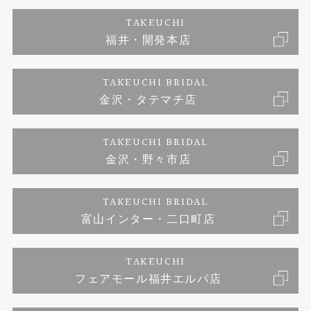
エタニティリング
アフターメンテナンス
会社概要
特定商取引に関する表記
TAKEUCHI
福井・開発本店
婚約ネックレス
富山指輪工房｜手作りペアリング
お問い合わせ
ご来店予約
TAKEUCHI BRIDAL
ブランドリスト
金沢・タテマチ店
富山指輪工房｜手作り結婚指輪 and 婚約指輪
プライバシーポリシー
TAKEUCHI BRIDAL
富山指輪工房｜手作り婚約指輪プロポーズプラン
金沢・野々市店
TAKEUCHI BRIDAL
富山インター・二口町店
TAKEUCHI
フェアモール福井エルパ店