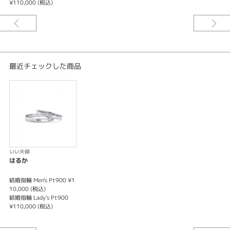
¥110,000 (税込)
¥
れたブライダルリングブランドです。婚約指輪＆結婚指輪プラチナ3本セッ
トで23万円＋税とどのリングを組み合わせても合計金額が同じ定額制となっ
ております。婚約指輪のみ結婚指輪のみでもオーダー可能です。
※価格は税込みとなります。
最近チェックした商品
いい夫婦
はるか
結婚指輪 Men's Pt900 ¥1
10,000 (税込)
結婚指輪 Lady's Pt900
¥110,000 (税込)