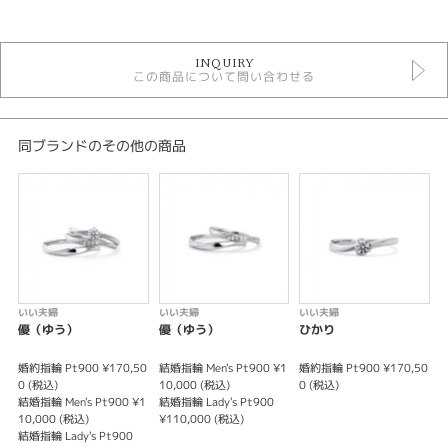
カテゴリ
結婚指輪
INQUIRY
結婚指輪 ＞ シンプルデザイン
この商品について問い合わせる
いい夫婦
いい夫婦 ＞ 結婚指輪
デザイン
同ブランドのその他の商品
シンプル
テイスト
結婚指輪 シンプル
性別
いい夫婦
いい夫婦
いい夫婦
優（ゆう）
優（ゆう）
ひかり
レディース
メンズ
婚約指輪 Pt900 ¥170,50
結婚指輪 Men's Pt900 ¥1
婚約指輪 Pt900 ¥170,50
婚
0 (税込)
10,000 (税込)
0 (税込)
0
結婚指輪 Men's Pt900 ¥1
結婚指輪 Lady's Pt900
結
紹介文
10,000 (税込)
¥110,000 (税込)
1
結婚指輪 Lady's Pt900
結
これから共に歩むおふたりが”いい夫婦”になりますようにとの想いが込めら