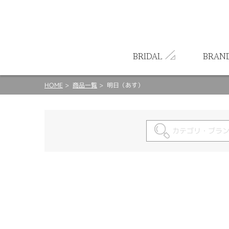
ート
BRIDAL
BRAN
HOME
商品一覧
明日（あす）