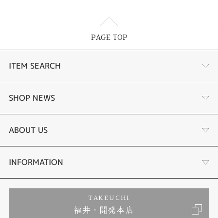
PAGE TOP
ITEM SEARCH
婚約指輪
SHOP NEWS
結婚指輪
サプライズプロポーズ相談室
ABOUT US
セットリング
ダイヤモンドカッターブランド
店舗情報
INFORMATION
エタニティリング
アフターメンテナンス
会社概要
特定商取引に関する表記
TAKEUCHI
福井・開発本店