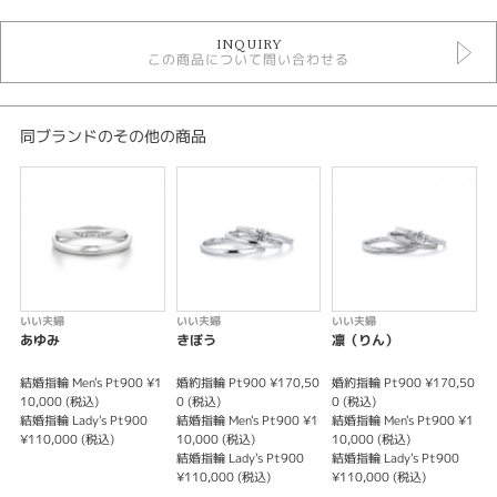
婚約指輪
INQUIRY
婚約指輪 ＞ シンプルデザイン
この商品について問い合わせる
いい夫婦
いい夫婦 ＞ 婚約指輪
デザイン
同ブランドのその他の商品
シンプル
テイスト
婚約指輪 シンプル
紹介文
いい夫婦
いい夫婦
いい夫婦
あゆみ
きぼう
凛（りん）
これから共に歩むおふたりが”いい夫婦”になりますようにとの想いが込めら
れたブライダルリングブランドです。婚約指輪＆結婚指輪プラチナ3本セッ
結婚指輪 Men's Pt900 ¥1
婚約指輪 Pt900 ¥170,50
婚約指輪 Pt900 ¥170,50
婚
トで23万円＋税とどのリングを組み合わせても合計金額が同じ定額制となっ
10,000 (税込)
0 (税込)
0 (税込)
0
結婚指輪 Lady's Pt900
結婚指輪 Men's Pt900 ¥1
結婚指輪 Men's Pt900 ¥1
ております。婚約指輪のみ結婚指輪のみでもオーダー可能です。
¥110,000 (税込)
10,000 (税込)
10,000 (税込)
結婚指輪 Lady's Pt900
結婚指輪 Lady's Pt900
※価格は税込みとなります。
¥110,000 (税込)
¥110,000 (税込)
※センターダイヤの価格は含まれます。