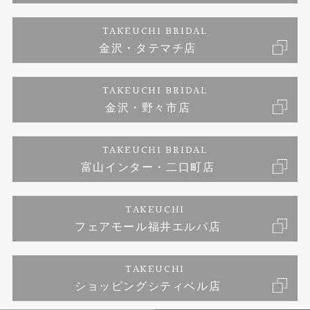
婚約ネックレス
富山指輪工房｜手作りペアリング
お問い合わせ
ご来店予約
TAKEUCHI BRIDAL
ブランドリスト
金沢・タテマチ店
富山指輪工房｜手作り結婚指輪 and 婚約指輪
プライバシーポリシー
TAKEUCHI BRIDAL
富山指輪工房｜手作り婚約指輪プロポーズプラン
金沢・野々市店
TAKEUCHI BRIDAL
富山インター・二口町店
TAKEUCHI
フェアモール福井エルパ店
TAKEUCHI
ショッピングシティベル店