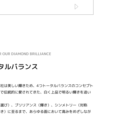
R OUR DIAMOND BRILLIANCE
タルバランス
社は美しい輝きため、4つトータルバランスのコンセプト
パで伝統的に愛されてきた、白く上品で明るい輝きを追い
石選び）、ブリリアンス（輝き）、シンメトリー（対称
磨き）に至るまで、あらゆる面において高みをめざしなが