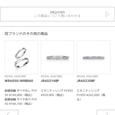
結婚指輪
INQUIRY
ロイヤルアッシャー ＞ 結婚指輪
この商品について問い合わせる
結婚指輪 ＞ シンプルデザイン
ロイヤルアッシャー
デザイン
同ブランドのその他の商品
シンプル
テイスト
結婚指輪 シンプル
性別
ROYAL ASSCHER
ROYAL ASSCHER
ROYAL ASSCHER
R
WRA050/WRB060
JRA0214BP
JRA0220BP
レディース
メンズ
結婚指輪 ダイヤなし Pt9
エタニティリング Pt950
エタニティリング
50 ¥140,800（税込）
¥350,900（税込）
Pt950 ¥242,000（税
5
結婚指輪 ダイヤあり Pt9
込）
紹介文
50 ¥166,100（税込）
5
ROYAL ASSCHER【WRA036/WRB054】