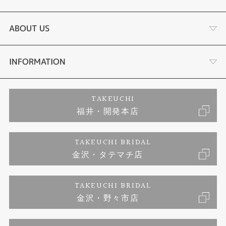
結婚指輪
サプライズプロポーズ相談室
ABOUT US
セットリング
ダイヤモンドカッターブランド
店舗情報
INFORMATION
エタニティリング
アフターメンテナンス
会社概要
特定商取引に関する表記
TAKEUCHI
福井・開発本店
婚約ネックレス
富山指輪工房｜手作りペアリング
お問い合わせ
ご来店予約
TAKEUCHI BRIDAL
ブランドリスト
金沢・タテマチ店
富山指輪工房｜手作り結婚指輪 and 婚約指輪
プライバシーポリシー
TAKEUCHI BRIDAL
富山指輪工房｜手作り婚約指輪プロポーズプラン
金沢・野々市店