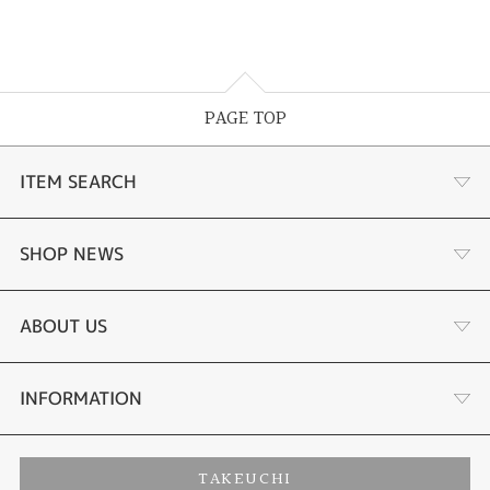
PAGE TOP
ITEM SEARCH
婚約指輪
SHOP NEWS
結婚指輪
サプライズプロポーズ相談室
ABOUT US
セットリング
ダイヤモンドカッターブランド
店舗情報
INFORMATION
エタニティリング
アフターメンテナンス
会社概要
特定商取引に関する表記
TAKEUCHI