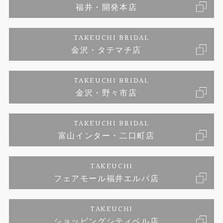
福井・開発本店
婚約ネックレス
富山指輪工房｜手作りペアリング
お問い合わせ
ご来店予約
TAKEUCHI BRIDAL
ブランドリスト
金沢・タテマチ店
富山指輪工房｜手作り結婚指輪 and 婚約指輪
プライバシーポリシー
TAKEUCHI BRIDAL
富山指輪工房｜手作り婚約指輪プロポーズプラン
金沢・野々市店
TAKEUCHI BRIDAL
富山インター・二口町店
TAKEUCHI
フェアモール福井エルパ店
TAKEUCHI
ショッピングシティベル店