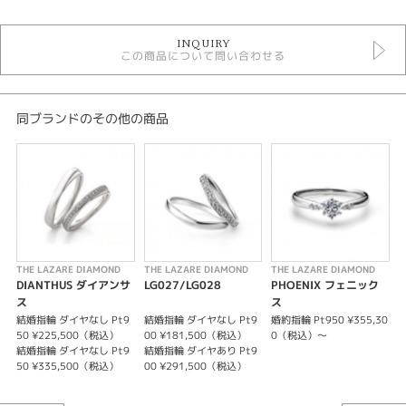
結婚指輪
INQUIRY
ラザールダイヤモンド ＞ 結婚指輪
この商品について問い合わせる
結婚指輪 ＞ シンプルデザイン
ラザールダイヤモンド
デザイン
同ブランドのその他の商品
シンプル
性別
レディース
メンズ
THE LAZARE DIAMOND
THE LAZARE DIAMOND
THE LAZARE DIAMOND
T
紹介文
DIANTHUS ダイアンサ
LG027/LG028
PHOENIX フェニック
F
ス
ス
R
THE LAZARE DIAMOND【LG021/LG022】
結婚指輪 ダイヤなし Pt9
結婚指輪 ダイヤなし Pt9
婚約指輪 Pt950 ¥355,30
50 ¥225,500（税込）
00 ¥181,500（税込）
0（税込）～
9
結婚指輪 ダイヤなし Pt9
結婚指輪 ダイヤあり Pt9
マット加工に加え、表面が斜めにデザインされています。メンズのリングに
50 ¥335,500（税込）
00 ¥291,500（税込）
9
も遊び心を加えた結婚指輪。
※選ばれる素材によって価格が変わります。