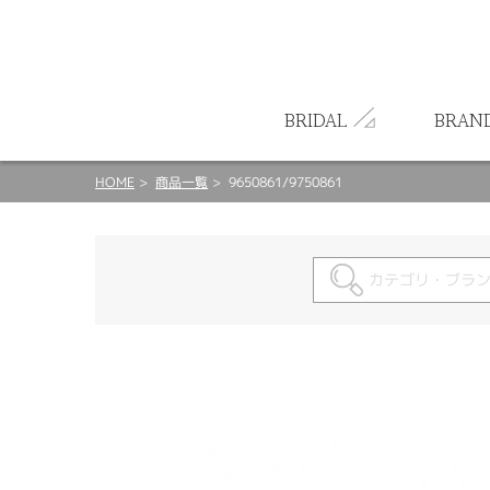
ート
BRIDAL
BRAN
HOME
商品一覧
9650861/9750861