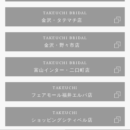
婚約ネックレス
富山指輪工房｜手作りペアリング
お問い合わせ
ご来店予約
TAKEUCHI BRIDAL
ブランドリスト
金沢・タテマチ店
富山指輪工房｜手作り結婚指輪 and 婚約指輪
プライバシーポリシー
TAKEUCHI BRIDAL
富山指輪工房｜手作り婚約指輪プロポーズプラン
金沢・野々市店
TAKEUCHI BRIDAL
富山インター・二口町店
TAKEUCHI
フェアモール福井エルパ店
TAKEUCHI
ショッピングシティベル店