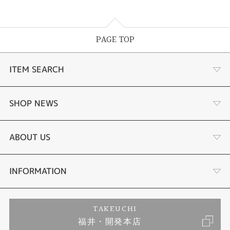
PAGE TOP
ITEM SEARCH
婚約指輪
SHOP NEWS
結婚指輪
サプライズプロポーズ相談室
ABOUT US
セットリング
ダイヤモンドカッターブランド
店舗情報
INFORMATION
エタニティリング
アフターメンテナンス
会社概要
特定商取引に関する表記
TAKEUCHI
福井・開発本店