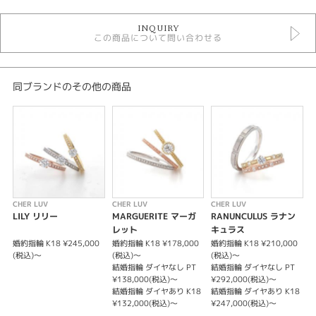
婚約指輪
INQUIRY
婚約指輪 ＞ シンプルデザイン
この商品について問い合わせる
CHER LUV
CHER LUV ＞ 婚約指輪
デザイン
同ブランドのその他の商品
シンプル
テイスト
婚約指輪 シンプル
紹介文
CHER LUV
CHER LUV
CHER LUV
C
LILY リリー
MARGUERITE マーガ
RANUNCULUS ラナン
CHER LUV【FREESIA】フリージア -感謝-
レット
キュラス
婚約指輪 K18 ¥245,000
婚約指輪 K18 ¥178,000
婚約指輪 K18 ¥210,000
婚
花ことば『感謝』愛ことば『ねぇ…今までずっとありがとう これからも…
(税込)〜
(税込)〜
(税込)〜
結婚指輪 ダイヤなし PT
結婚指輪 ダイヤなし PT
いつまでも』 マット加工（つや消し）を施したアンティークな婚約指輪。あ
¥138,000(税込)〜
¥292,000(税込)〜
えてシンプルに大人っぽく仕上げ、どんな結婚指輪とも重ね着けがしやすい
結婚指輪 ダイヤあり K18
結婚指輪 ダイヤあり K18
ように。
¥132,000(税込)〜
¥247,000(税込)〜