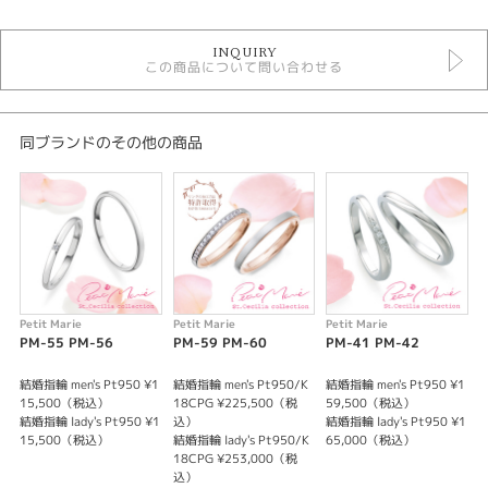
結婚指輪
INQUIRY
結婚指輪 ＞ シンプルデザイン
この商品について問い合わせる
Petit Marie
Petit Marie ＞ 結婚指輪
デザイン
同ブランドのその他の商品
シンプル
テイスト
結婚指輪 シンプル
性別
Petit Marie
Petit Marie
Petit Marie
P
PM-55 PM-56
PM-59 PM-60
PM-41 PM-42
P
レディース
メンズ
結婚指輪 men's Pt950 ¥1
結婚指輪 men's Pt950/K
結婚指輪 men's Pt950 ¥1
結
15,500（税込）
18CPG ¥225,500（税
59,500（税込）
結婚指輪 lady's Pt950 ¥1
込）
結婚指輪 lady's Pt950 ¥1
結
紹介文
15,500（税込）
結婚指輪 lady's Pt950/K
65,000（税込）
18CPG ¥253,000（税
クラシカルなミルグレインをサイドに一周ほどこした結婚指輪。
込）