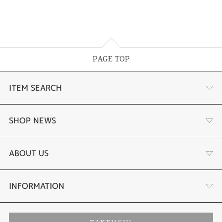
PAGE TOP
ITEM SEARCH
婚約指輪
SHOP NEWS
結婚指輪
サプライズプロポーズ相談室
ABOUT US
セットリング
ダイヤモンドカッターブランド
店舗情報
INFORMATION
エタニティリング
アフターメンテナンス
会社概要
特定商取引に関する表記