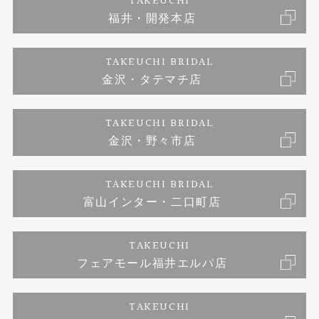
TAKEUCHI
福井・開発本店
婚約ネックレス
富山指輪工房｜手作りペアリング
お問い合わせ
ご来店予約
TAKEUCHI BRIDAL
ブランドリスト
金沢・タテマチ店
富山指輪工房｜手作り結婚指輪 and 婚約指輪
プライバシーポリシー
TAKEUCHI BRIDAL
富山指輪工房｜手作り婚約指輪プロポーズプラン
金沢・野々市店
TAKEUCHI BRIDAL
富山インター・二口町店
TAKEUCHI
フェアモール福井エルパ店
TAKEUCHI