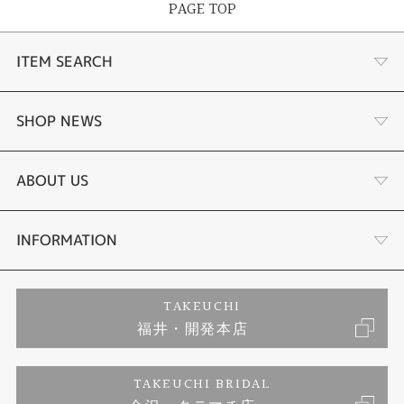
PAGE TOP
ITEM SEARCH
婚約指輪
SHOP NEWS
結婚指輪
サプライズプロポーズ相談室
ABOUT US
セットリング
ダイヤモンドカッターブランド
店舗情報
INFORMATION
エタニティリング
アフターメンテナンス
会社概要
特定商取引に関する表記
TAKEUCHI
福井・開発本店
婚約ネックレス
富山指輪工房｜手作りペアリング
お問い合わせ
ご来店予約
TAKEUCHI BRIDAL
ブランドリスト