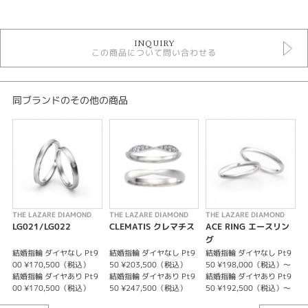
カテゴリ
婚約指輪 ＞ ゴージャスデザイン
INQUIRY
結婚指輪 ＞ ゴージャスデザイン
この商品について問い合わせる
エタニティリング
ラザールダイヤモンド
ラザールダイヤモンド ＞ エタニティリング
同ブランドのその他の商品
デザイン
ゴージャス
テイスト
結婚指輪 ゴージャス
THE LAZARE DIAMOND
THE LAZARE DIAMOND
THE LAZARE DIAMOND
T
性別
LG021/LG022
CLEMATIS クレマチス
ACE RING エースリン
グ
レディース
結婚指輪 ダイヤなし Pt9
結婚指輪 ダイヤなし Pt9
結婚指輪 ダイヤなし Pt9
婚
メンズ
00 ¥170,500（税込）
50 ¥203,500（税込）
50 ¥198,000（税込）〜
結婚指輪 ダイヤあり Pt9
結婚指輪 ダイヤあり Pt9
結婚指輪 ダイヤあり Pt9
00 ¥170,500（税込）
50 ¥247,500（税込）
50 ¥192,500（税込）〜
紹介文