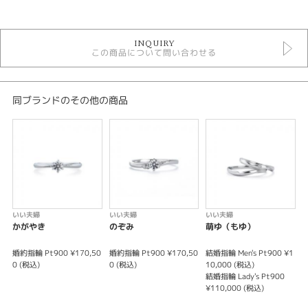
カテゴリ
セットリング ＞ シンプルデザイン
INQUIRY
セットリング
この商品について問い合わせる
いい夫婦
いい夫婦 ＞ セットリング
デザイン
同ブランドのその他の商品
シンプル
テイスト
セットリング シンプル
性別
いい夫婦
いい夫婦
いい夫婦
かがやき
のぞみ
萌ゆ（もゆ）
レディース
メンズ
婚約指輪 Pt900 ¥170,50
婚約指輪 Pt900 ¥170,50
結婚指輪 Men's Pt900 ¥1
婚
0 (税込)
0 (税込)
10,000 (税込)
0
結婚指輪 Lady's Pt900
結
紹介文
¥110,000 (税込)
1
結
これから共に歩むおふたりが”いい夫婦”になりますようにとの想いが込めら