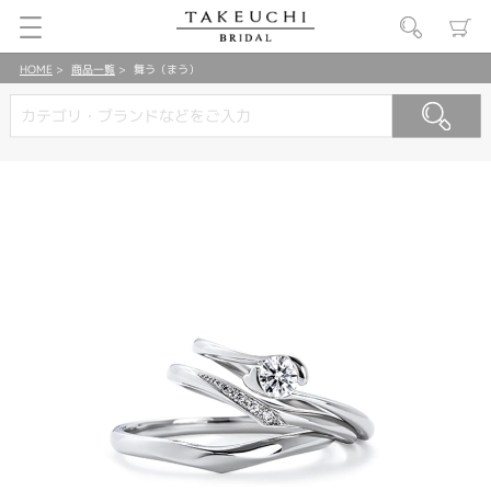
HOME
商品一覧
舞う（まう）