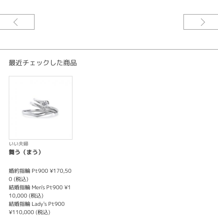
¥
れたブライダルリングブランドです。婚約指輪＆結婚指輪プラチナ3本セッ
トで23万円＋税とどのリングを組み合わせても合計金額が同じ定額制となっ
ております。婚約指輪のみ結婚指輪のみでもオーダー可能です。
※価格は税込みとなります。
※センターダイヤの価格は含まれます。
最近チェックした商品
いい夫婦
舞う（まう）
婚約指輪 Pt900 ¥170,50
0 (税込)
結婚指輪 Men's Pt900 ¥1
10,000 (税込)
結婚指輪 Lady's Pt900
¥110,000 (税込)