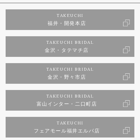
エタニティリング
アフターメンテナンス
会社概要
特定商取引に関する表記
TAKEUCHI
福井・開発本店
婚約ネックレス
富山指輪工房｜手作りペアリング
お問い合わせ
ご来店予約
TAKEUCHI BRIDAL
ブランドリスト
金沢・タテマチ店
富山指輪工房｜手作り結婚指輪 and 婚約指輪
プライバシーポリシー
TAKEUCHI BRIDAL
富山指輪工房｜手作り婚約指輪プロポーズプラン
金沢・野々市店
TAKEUCHI BRIDAL
富山インター・二口町店
TAKEUCHI
フェアモール福井エルパ店