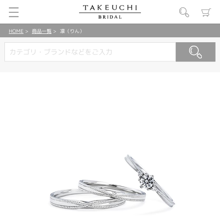
HOME
商品一覧
凛（りん）