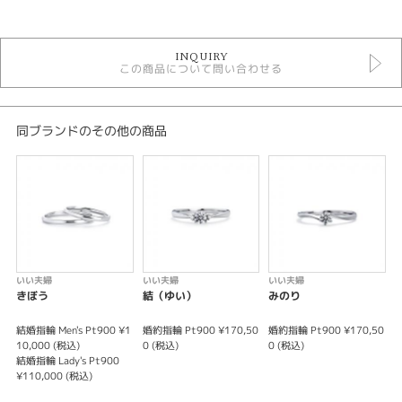
カテゴリ
セットリング ＞ キュートデザイン
INQUIRY
セットリング
この商品について問い合わせる
デザイン
キュート
同ブランドのその他の商品
テイスト
セットリング キュート
性別
レディース
いい夫婦
いい夫婦
いい夫婦
メンズ
きぼう
結（ゆい）
みのり
紹介文
結婚指輪 Men's Pt900 ¥1
婚約指輪 Pt900 ¥170,50
婚約指輪 Pt900 ¥170,50
婚
10,000 (税込)
0 (税込)
0 (税込)
0
結婚指輪 Lady's Pt900
これから共に歩むおふたりが”いい夫婦”になりますようにとの想いが込めら
¥110,000 (税込)
れたブライダルリングブランドです。婚約指輪＆結婚指輪プラチナ3本セッ
トで23万円＋税とどのリングを組み合わせても合計金額が同じ定額制となっ