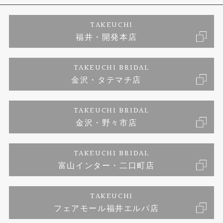
エタニティリング
アフターメンテナンス
会社概要
特定商取引に関する表記
TAKEUCHI
福井・開発本店
婚約ネックレス
富山指輪工房｜手作りペアリング
お問い合わせ
ご来店予約
TAKEUCHI BRIDAL
ブランドリスト
金沢・タテマチ店
富山指輪工房｜手作り結婚指輪 and 婚約指輪
プライバシーポリシー
TAKEUCHI BRIDAL
富山指輪工房｜手作り婚約指輪プロポーズプラン
金沢・野々市店
TAKEUCHI BRIDAL
富山インター・二口町店
TAKEUCHI
フェアモール福井エルパ店