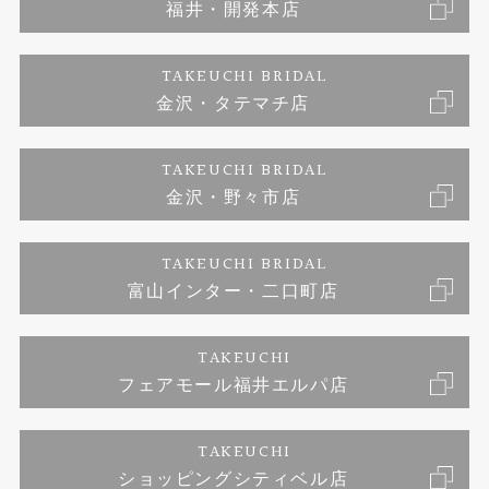
福井・開発本店
婚約ネックレス
富山指輪工房｜手作りペアリング
お問い合わせ
ご来店予約
TAKEUCHI BRIDAL
ブランドリスト
金沢・タテマチ店
富山指輪工房｜手作り結婚指輪 and 婚約指輪
プライバシーポリシー
TAKEUCHI BRIDAL
富山指輪工房｜手作り婚約指輪プロポーズプラン
金沢・野々市店
TAKEUCHI BRIDAL
富山インター・二口町店
TAKEUCHI
フェアモール福井エルパ店
TAKEUCHI
ショッピングシティベル店