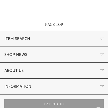
PAGE TOP
ITEM SEARCH
婚約指輪
SHOP NEWS
結婚指輪
サプライズプロポーズ相談室
ABOUT US
セットリング
ダイヤモンドカッターブランド
店舗情報
INFORMATION
エタニティリング
アフターメンテナンス
会社概要
特定商取引に関する表記
TAKEUCHI