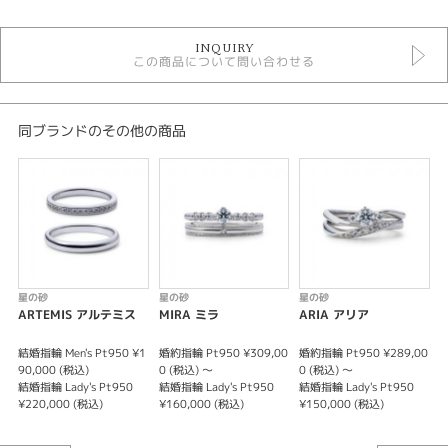
結婚指輪
INQUIRY
結婚指輪 ＞ シンプルデザイン
この商品について問い合わせる
星の砂
星の砂 ＞ 結婚指輪
デザイン
同ブランドのその他の商品
シンプル
テイスト
結婚指輪 シンプル
性別
星の砂
星の砂
星の砂
ARTEMIS アルテミス
MIRA ミラ
ARIA アリア
レディース
メンズ
結婚指輪 Men's Pt950 ¥1
婚約指輪 Pt950 ¥309,00
婚約指輪 Pt950 ¥289,00
結
90,000 (税込)
0 (税込) ～
0 (税込) ～
8
結婚指輪 Lady's Pt950
結婚指輪 Lady's Pt950
結婚指輪 Lady's Pt950
結
紹介文
¥220,000 (税込)
¥160,000 (税込)
¥150,000 (税込)
¥
HOSHI no SUNA〈星の砂〉