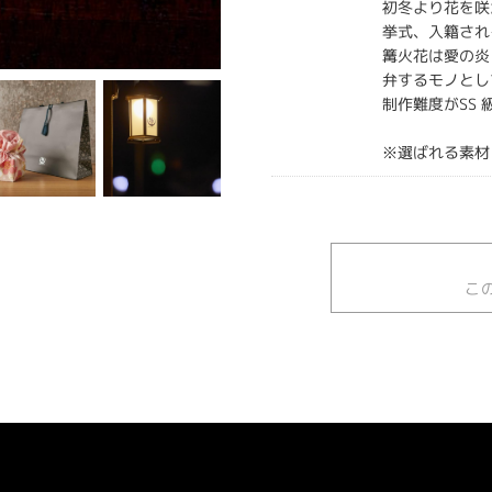
初冬より花を咲
挙式、入籍され
篝火花は愛の炎
弁するモノとし
制作難度がSS
※選ばれる素材
こ