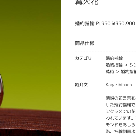
篝火花
婚約指輪 Pt950 ¥350,9
商品仕様
カテゴリ
婚約指輪
婚約指輪 ＞ 
萬時 ＞ 婚約指
紹介文
Kagaribib
清純の花言葉を
した婚約指輪で
シクラメンの花
われています。
モンドをあしら
為、指輪側面よ