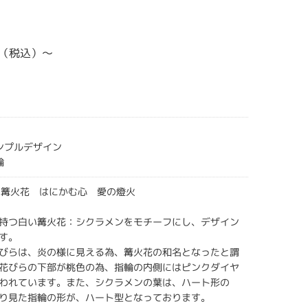
00（税込）～
シンプルデザイン
輪
ana 篝火花 はにかむ心 愛の燈火
持つ白い篝火花：シクラメンをモチーフにし、デザイン
す。
びらは、炎の様に見える為、篝火花の和名となったと謂
花びらの下部が桃色の為、指輪の内側にはピンクダイヤ
われています。また、シクラメンの葉は、ハート形の
り見た指輪の形が、ハート型となっております。