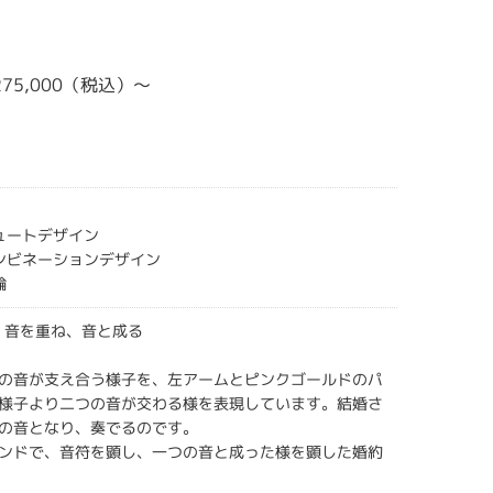
¥275,000（税込）～
キュートデザイン
コンビネーションデザイン
輪
音 音を重ね、音と成る
の音が支え合う様子を、左アームとピンクゴールドのパ
様子より二つの音が交わる様を表現しています。結婚さ
の音となり、奏でるのです。
ンドで、音符を顕し、一つの音と成った様を顕した婚約