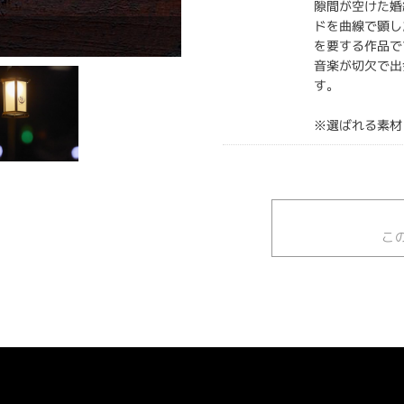
隙間が空けた婚
ドを曲線で顕し
を要する作品で
音楽が切欠で出
す。
※選ばれる素材
こ