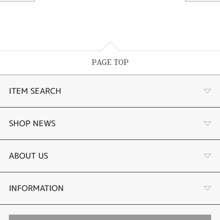
PAGE TOP
ITEM SEARCH
婚約指輪
SHOP NEWS
結婚指輪
サプライズプロポーズ相談室
ABOUT US
セットリング
ダイヤモンドカッターブランド
店舗情報
INFORMATION
エタニティリング
アフターメンテナンス
会社概要
特定商取引に関する表記