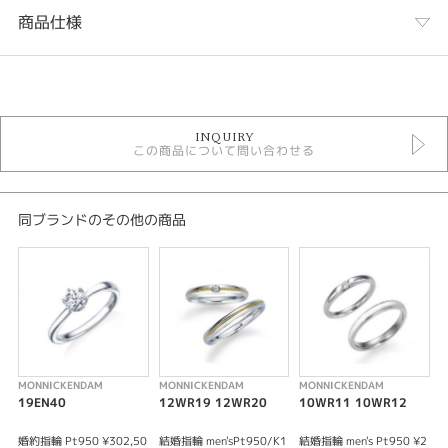
商品仕様
カテゴリ
結婚指輪
INQUIRY
モニッケンダムダイヤモンド ＞ 結婚指輪
この商品について問い合わせる
結婚指輪 ＞ アンティークデザイン
デザイン
同ブランドのその他の商品
アンティーク
テイスト
結婚指輪 ゴージャス
性別
MONNICKENDAM
MONNICKENDAM
MONNICKENDAM
M
レディース
19EN40
12WR19 12WR20
10WR11 10WR12
メンズ
婚約指輪 Pt950 ¥302,50
結婚指輪 men'sPt950/K1
結婚指輪 men's Pt950 ¥2
結