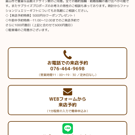
富山市で豊富な品揃えデザイン数のご用意。全ての婚約指輪・結婚指輪の着け比べが可能で
す。またサプライズプロポーズのお考えの男性のご相談も承っております。時計からファッ
ションジュエリーギフトについてもお気軽にご相談ください。
◇【来店予約特典】5000円分クーポンプレゼント！
◇午前中予約特典…11:00～12:00までのご来店予約で
さらに1000円割引（上記と合わせて6000円割引）
◇駐車場のご用意がございます。
お電話での来店予約
076-464-9698
（営業時間11：00～19：30 ／定休日なし）
WEBフォームから
来店予約
（1分程度の入力で簡単申込み）