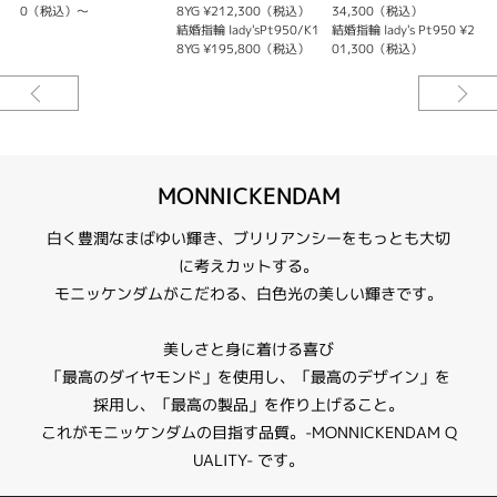
0（税込）～
8YG ¥212,300（税込）
34,300（税込）
紹介文
結婚指輪 lady'sPt950/K1
結婚指輪 lady's Pt950 ¥2
結
8YG ¥195,800（税込）
01,300（税込）
MONNICKENDAM【21WR72/WR73】
シンプルな平甲丸タイプにミルグレインをあしらい、ハーフにダイヤモンド
がセッティングされた豪華で上品なデザインです。
※選ばれる素材によって価格が異なります。
MONNICKENDAM
白く豊潤なまばゆい輝き、ブリリアンシーをもっとも大切
に考えカットする。
モニッケンダムがこだわる、白色光の美しい輝きです。
美しさと身に着ける喜び
「最高のダイヤモンド」を使用し、「最高のデザイン」を
採用し、「最高の製品」を作り上げること。
これがモニッケンダムの目指す品質。-MONNICKENDAM Q
UALITY- です。