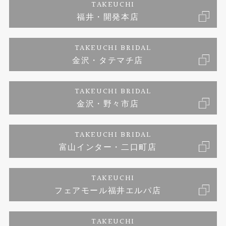
TAKEUCHI
福井・開発本店
婚約ネックレス
富山指輪工房｜手作りペアリング
お問い合わせ
ご来店予約
TAKEUCHI BRIDAL
ブランドリスト
金沢・タテマチ店
富山指輪工房｜手作り結婚指輪 and 婚約指輪
プライバシーポリシー
TAKEUCHI BRIDAL
富山指輪工房｜手作り婚約指輪プロポーズプラン
金沢・野々市店
TAKEUCHI BRIDAL
富山インター・二口町店
TAKEUCHI
フェアモール福井エルパ店
TAKEUCHI