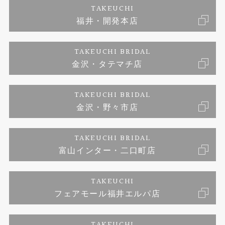
アフターメンテナンス
会社概要
特定商取引に関する表記
TAKEUCHI
福井・開発本店
婚約ネックレス
富山指輪工房｜手作りペアリング
お問い合わせ
ご来店予約
TAKEUCHI BRIDAL
ブランドリスト
金沢・タテマチ店
富山指輪工房｜手作り結婚指輪 and 婚約指輪
プライバシーポリシー
TAKEUCHI BRIDAL
富山指輪工房｜手作り婚約指輪プロポーズプラン
金沢・野々市店
TAKEUCHI BRIDAL
富山インター・二口町店
TAKEUCHI
フェアモール福井エルパ店
TAKEUCHI