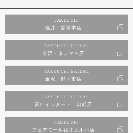
エタニティリング
アフターメンテナンス
会社概要
特定商取引に関する表記
TAKEUCHI
福井・開発本店
婚約ネックレス
富山指輪工房｜手作りペアリング
お問い合わせ
ご来店予約
TAKEUCHI BRIDAL
ブランドリスト
金沢・タテマチ店
富山指輪工房｜手作り結婚指輪 and 婚約指輪
プライバシーポリシー
TAKEUCHI BRIDAL
富山指輪工房｜手作り婚約指輪プロポーズプラン
金沢・野々市店
TAKEUCHI BRIDAL
富山インター・二口町店
TAKEUCHI
フェアモール福井エルパ店