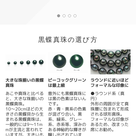
黒蝶真珠の選び方
大きな珠揃いの黒蝶
ピーコックグリーン
ラウンドに近いほど
真珠
は最上級
フォーマルな印象に
あこや真珠と比べる
意外にも黒蝶真珠に
●ラウンド系（真
と、大きな珠揃いの
は黒の色素はないん
円）
黒蝶真珠。
です。
外形の周囲が全て真
10～20cmほどの大
赤・青・黄系の色素
珠層に包まれて形成
きさの黒蝶貝から生
が混ざり合い、黒
される球形真珠。
まれる黒蝶真珠は、
系、緑系、グレー
フォーマルな印象が
一般的には9～11m
系、赤系等、深みの
あるため、改まった
mが主流と言われて
ある神秘的な輝きが
席にお勧め。
いますが、大きいも
醸し出されていま