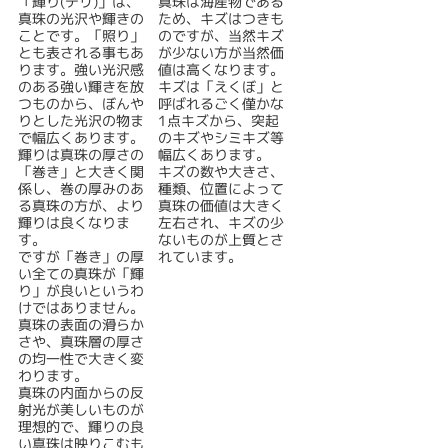
「輝り(テリ)」は、
真珠は海産物である
真珠の光沢や輝きの
ため、キズはつきも
ことです。「照り」
のですが、当然キズ
とも表される事もあ
が少ない方が当然価
ります。強い光沢感
値は高くなります。
のある強い輝きを放
キズは「えくぼ」と
つものから、ぼんや
呼ばれるごく僅かな
りとした光沢の物ま
1点キズから、突起
で幅広くあります。
のキズやシミキズ等
輝りは真珠の厚さの
幅広くあります。
「巻き」と大きく関
キズの数や大きさ、
係し、巻の厚みのあ
種類、位置によって
る真珠の方が、より
真珠の価値は大きく
輝りは良くなりま
左右され、キズの少
す。
ないものが上質とさ
ですが「巻き」の厚
れています。
い全ての真珠が「輝
り」が良いというわ
けではありません。
真珠の表面の滑らか
さや、真珠層の厚さ
の均一性で大きく変
わります。
真珠の内面からの反
射光が美しいものが
理想的で、輝りの良
い真珠は映りこむも