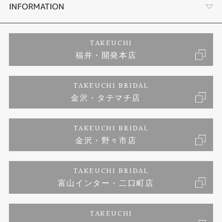
セットリング
ダイヤモンドカッターブランド
店舗情報
INFORMATION
エタニティリング
アフターメンテナンス
会社概要
特定商取引に関する表記
TAKEUCHI
福井・開発本店
婚約ネックレス
富山指輪工房｜手作りペアリング
お問い合わせ
ご来店予約
TAKEUCHI BRIDAL
ブランドリスト
金沢・タテマチ店
富山指輪工房｜手作り結婚指輪 and 婚約指輪
プライバシーポリシー
TAKEUCHI BRIDAL
富山指輪工房｜手作り婚約指輪プロポーズプラン
金沢・野々市店
TAKEUCHI BRIDAL
富山インター・二口町店
TAKEUCHI