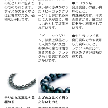
のだと18mm位まで
す。
●バロック系
のものもあります。
深い緑に赤みがかっ
変形度合いの強い真
サイズが大きくなる
た「ピーコックグリ
珠のこと。
ほど貴重なため、価
ーン」と呼ばれる色
真珠層の厚さ、形の
格も比例します。
目に人気があり、美
面白さから、細工品
しい色として評価さ
にも多く利用されて
れています。
います。
「ピーコックグリー
●セミラウンド系
ン」は最上級品とし
真円真珠でやや変形
て人気が高い反面、
した真珠のこと。
お悔みの席では落ち
ラウンド系に比べ、
着きのある「ブラッ
お求めやすい価格が
ク系」を選ばれる方
魅力的。
が多いです。
テリのある真珠を見
キズのなるべく目立
極める
たないものを