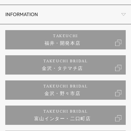
セットリング
ダイヤモンドカッターブランド
店舗情報
INFORMATION
エタニティリング
アフターメンテナンス
会社概要
特定商取引に関する表記
TAKEUCHI
福井・開発本店
婚約ネックレス
富山指輪工房｜手作りペアリング
お問い合わせ
ご来店予約
TAKEUCHI BRIDAL
ブランドリスト
金沢・タテマチ店
富山指輪工房｜手作り結婚指輪 and 婚約指輪
プライバシーポリシー
TAKEUCHI BRIDAL
富山指輪工房｜手作り婚約指輪プロポーズプラン
金沢・野々市店
TAKEUCHI BRIDAL
富山インター・二口町店