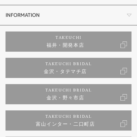
セットリング
ダイヤモンドカッターブランド
店舗情報
INFORMATION
エタニティリング
アフターメンテナンス
会社概要
特定商取引に関する表記
TAKEUCHI
福井・開発本店
婚約ネックレス
富山指輪工房｜手作りペアリング
お問い合わせ
ご来店予約
TAKEUCHI BRIDAL
ブランドリスト
金沢・タテマチ店
富山指輪工房｜手作り結婚指輪 and 婚約指輪
プライバシーポリシー
TAKEUCHI BRIDAL
富山指輪工房｜手作り婚約指輪プロポーズプラン
金沢・野々市店
TAKEUCHI BRIDAL
富山インター・二口町店