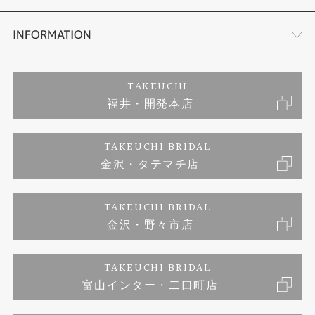
セットリング
ダイヤモンドカッターブランド
店舗情報
INFORMATION
エタニティリング
アフターメンテナンス
会社概要
特定商取引に関する表記
TAKEUCHI
福井・開発本店
婚約ネックレス
富山指輪工房｜手作りペアリング
お問い合わせ
ご来店予約
TAKEUCHI BRIDAL
ブランドリスト
金沢・タテマチ店
富山指輪工房｜手作り結婚指輪 and 婚約指輪
プライバシーポリシー
TAKEUCHI BRIDAL
富山指輪工房｜手作り婚約指輪プロポーズプラン
金沢・野々市店
TAKEUCHI BRIDAL
富山インター・二口町店