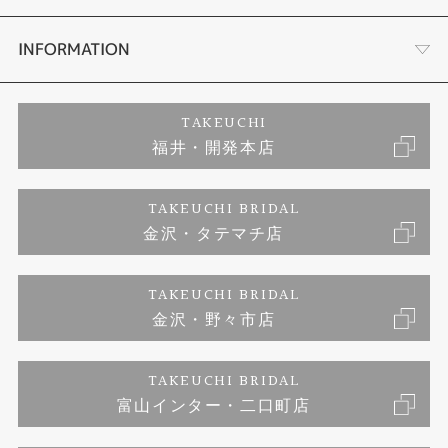
セットリング
ダイヤモンドカッターブランド
店舗情報
INFORMATION
エタニティリング
アフターメンテナンス
会社概要
特定商取引に関する表記
TAKEUCHI
福井・開発本店
婚約ネックレス
富山指輪工房｜手作りペアリング
お問い合わせ
ご来店予約
TAKEUCHI BRIDAL
ブランドリスト
金沢・タテマチ店
富山指輪工房｜手作り結婚指輪 and 婚約指輪
プライバシーポリシー
TAKEUCHI BRIDAL
富山指輪工房｜手作り婚約指輪プロポーズプラン
金沢・野々市店
TAKEUCHI BRIDAL
富山インター・二口町店