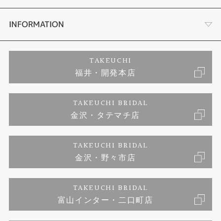
セットリング
ダイヤモンドカッターブランド
店舗情報
INFORMATION
エタニティリング
アフターメンテナンス
会社概要
特定商取引に関する表記
TAKEUCHI
福井・開発本店
婚約ネックレス
富山指輪工房｜手作りペアリング
お問い合わせ
ご来店予約
TAKEUCHI BRIDAL
ブランドリスト
金沢・タテマチ店
富山指輪工房｜手作り結婚指輪 and 婚約指輪
プライバシーポリシー
TAKEUCHI BRIDAL
富山指輪工房｜手作り婚約指輪プロポーズプラン
金沢・野々市店
TAKEUCHI BRIDAL
富山インター・二口町店