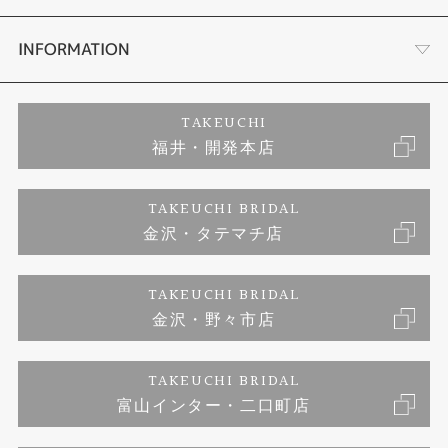
セットリング
ダイヤモンドカッターブランド
店舗情報
INFORMATION
エタニティリング
アフターメンテナンス
会社概要
特定商取引に関する表記
TAKEUCHI
福井・開発本店
婚約ネックレス
富山指輪工房｜手作りペアリング
お問い合わせ
ご来店予約
TAKEUCHI BRIDAL
ブランドリスト
金沢・タテマチ店
富山指輪工房｜手作り結婚指輪 and 婚約指輪
プライバシーポリシー
TAKEUCHI BRIDAL
富山指輪工房｜手作り婚約指輪プロポーズプラン
金沢・野々市店
TAKEUCHI BRIDAL
富山インター・二口町店