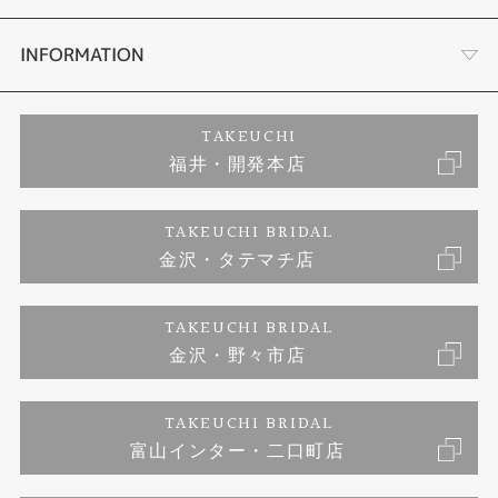
セットリング
ダイヤモンドカッターブランド
店舗情報
INFORMATION
エタニティリング
アフターメンテナンス
会社概要
特定商取引に関する表記
TAKEUCHI
福井・開発本店
婚約ネックレス
富山指輪工房｜手作りペアリング
お問い合わせ
ご来店予約
TAKEUCHI BRIDAL
ブランドリスト
金沢・タテマチ店
富山指輪工房｜手作り結婚指輪 and 婚約指輪
プライバシーポリシー
TAKEUCHI BRIDAL
富山指輪工房｜手作り婚約指輪プロポーズプラン
金沢・野々市店
TAKEUCHI BRIDAL
富山インター・二口町店