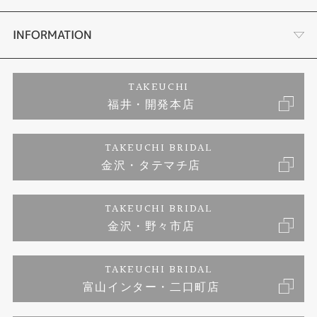
セットリング
ダイヤモンドカッターブランド
店舗情報
INFORMATION
エタニティリング
アフターメンテナンス
会社概要
特定商取引に関する表記
TAKEUCHI
福井・開発本店
婚約ネックレス
富山指輪工房｜手作りペアリング
お問い合わせ
ご来店予約
TAKEUCHI BRIDAL
ブランドリスト
金沢・タテマチ店
富山指輪工房｜手作り結婚指輪 and 婚約指輪
プライバシーポリシー
TAKEUCHI BRIDAL
富山指輪工房｜手作り婚約指輪プロポーズプラン
金沢・野々市店
TAKEUCHI BRIDAL
富山インター・二口町店