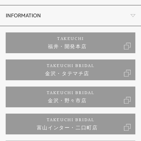
セットリング
ダイヤモンドカッターブランド
店舗情報
INFORMATION
エタニティリング
アフターメンテナンス
会社概要
特定商取引に関する表記
TAKEUCHI
福井・開発本店
婚約ネックレス
富山指輪工房｜手作りペアリング
お問い合わせ
ご来店予約
TAKEUCHI BRIDAL
ブランドリスト
金沢・タテマチ店
富山指輪工房｜手作り結婚指輪 and 婚約指輪
プライバシーポリシー
TAKEUCHI BRIDAL
富山指輪工房｜手作り婚約指輪プロポーズプラン
金沢・野々市店
TAKEUCHI BRIDAL
富山インター・二口町店