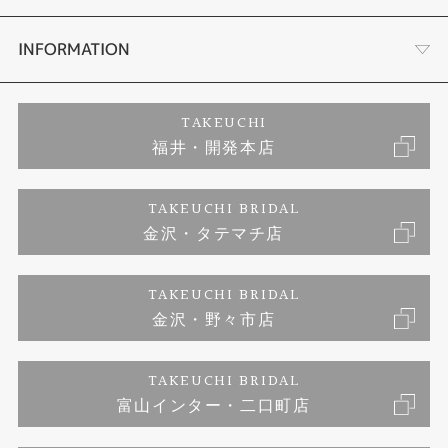
セットリング
ダイヤモンドカッターブランド
店舗情報
INFORMATION
エタニティリング
アフターメンテナンス
会社概要
特定商取引に関する表記
TAKEUCHI
福井・開発本店
婚約ネックレス
富山指輪工房｜手作りペアリング
お問い合わせ
ご来店予約
TAKEUCHI BRIDAL
ブランドリスト
金沢・タテマチ店
富山指輪工房｜手作り結婚指輪 and 婚約指輪
プライバシーポリシー
TAKEUCHI BRIDAL
富山指輪工房｜手作り婚約指輪プロポーズプラン
金沢・野々市店
TAKEUCHI BRIDAL
富山インター・二口町店