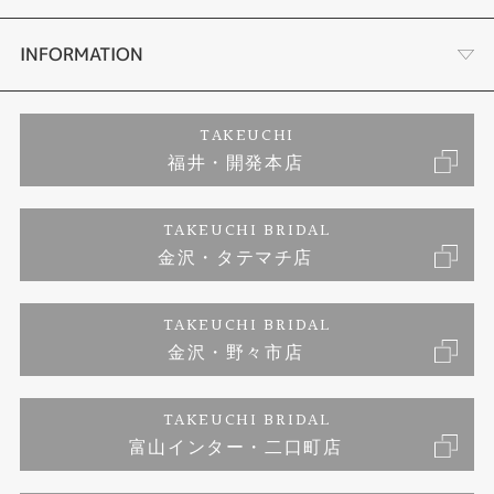
セットリング
ダイヤモンドカッターブランド
店舗情報
INFORMATION
エタニティリング
アフターメンテナンス
会社概要
特定商取引に関する表記
TAKEUCHI
福井・開発本店
婚約ネックレス
富山指輪工房｜手作りペアリング
お問い合わせ
ご来店予約
TAKEUCHI BRIDAL
ブランドリスト
金沢・タテマチ店
富山指輪工房｜手作り結婚指輪 and 婚約指輪
プライバシーポリシー
TAKEUCHI BRIDAL
富山指輪工房｜手作り婚約指輪プロポーズプラン
金沢・野々市店
TAKEUCHI BRIDAL
富山インター・二口町店