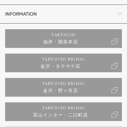
セットリング
ダイヤモンドカッターブランド
店舗情報
INFORMATION
エタニティリング
アフターメンテナンス
会社概要
特定商取引に関する表記
TAKEUCHI
福井・開発本店
婚約ネックレス
富山指輪工房｜手作りペアリング
お問い合わせ
ご来店予約
TAKEUCHI BRIDAL
ブランドリスト
金沢・タテマチ店
富山指輪工房｜手作り結婚指輪 and 婚約指輪
プライバシーポリシー
TAKEUCHI BRIDAL
富山指輪工房｜手作り婚約指輪プロポーズプラン
金沢・野々市店
TAKEUCHI BRIDAL
富山インター・二口町店