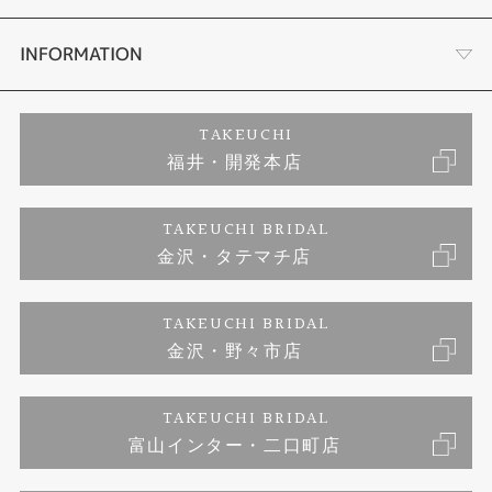
セットリング
ダイヤモンドカッターブランド
店舗情報
INFORMATION
エタニティリング
アフターメンテナンス
会社概要
特定商取引に関する表記
TAKEUCHI
福井・開発本店
婚約ネックレス
富山指輪工房｜手作りペアリング
お問い合わせ
ご来店予約
TAKEUCHI BRIDAL
ブランドリスト
金沢・タテマチ店
富山指輪工房｜手作り結婚指輪 and 婚約指輪
プライバシーポリシー
TAKEUCHI BRIDAL
富山指輪工房｜手作り婚約指輪プロポーズプラン
金沢・野々市店
TAKEUCHI BRIDAL
富山インター・二口町店