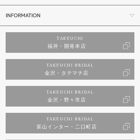
セットリング
ダイヤモンドカッターブランド
店舗情報
INFORMATION
エタニティリング
アフターメンテナンス
会社概要
特定商取引に関する表記
TAKEUCHI
福井・開発本店
婚約ネックレス
富山指輪工房｜手作りペアリング
お問い合わせ
ご来店予約
TAKEUCHI BRIDAL
ブランドリスト
金沢・タテマチ店
富山指輪工房｜手作り結婚指輪 and 婚約指輪
プライバシーポリシー
TAKEUCHI BRIDAL
富山指輪工房｜手作り婚約指輪プロポーズプラン
金沢・野々市店
TAKEUCHI BRIDAL
富山インター・二口町店