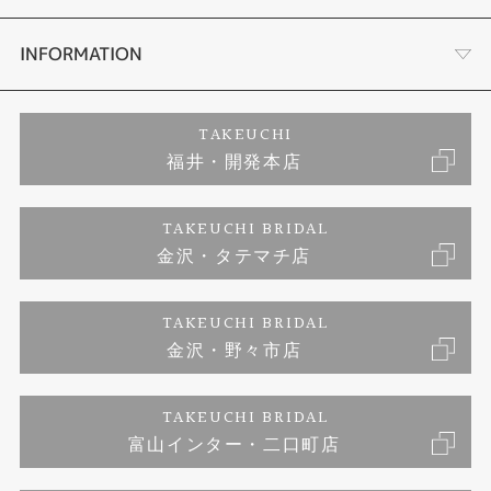
セットリング
ダイヤモンドカッターブランド
店舗情報
INFORMATION
エタニティリング
アフターメンテナンス
会社概要
特定商取引に関する表記
TAKEUCHI
福井・開発本店
婚約ネックレス
富山指輪工房｜手作りペアリング
お問い合わせ
ご来店予約
TAKEUCHI BRIDAL
ブランドリスト
金沢・タテマチ店
富山指輪工房｜手作り結婚指輪 and 婚約指輪
プライバシーポリシー
TAKEUCHI BRIDAL
富山指輪工房｜手作り婚約指輪プロポーズプラン
金沢・野々市店
TAKEUCHI BRIDAL
富山インター・二口町店