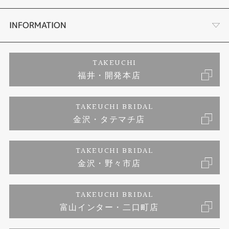
セットリング
ダイヤモンドカッターブランド
店舗情報
INFORMATION
エタニティリング
アフターメンテナンス
会社概要
特定商取引に関する表記
TAKEUCHI
福井・開発本店
婚約ネックレス
富山指輪工房｜手作りペアリング
お問い合わせ
ご来店予約
TAKEUCHI BRIDAL
ブランドリスト
金沢・タテマチ店
富山指輪工房｜手作り結婚指輪 and 婚約指輪
プライバシーポリシー
TAKEUCHI BRIDAL
富山指輪工房｜手作り婚約指輪プロポーズプラン
金沢・野々市店
TAKEUCHI BRIDAL
富山インター・二口町店